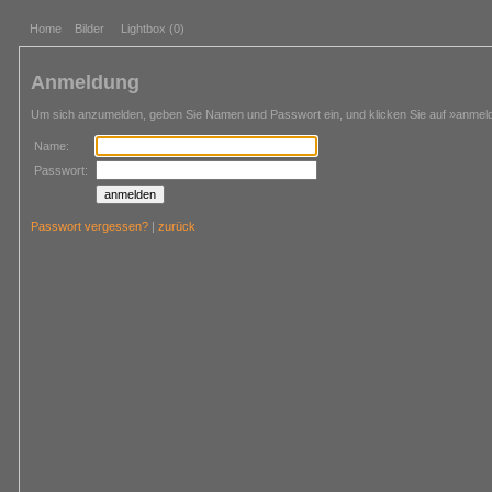
Home
Bilder
Lightbox (
0
)
Anmeldung
Um sich anzumelden, geben Sie Namen und Passwort ein, und klicken Sie auf »anmel
Name:
Passwort:
Passwort vergessen?
|
zurück